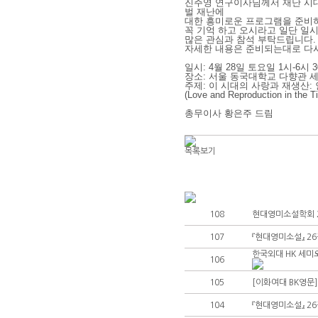
진주영 연구이사님께서 재난 시대
벌 재난에
대한 흥미로운 프로그램을 준비
학술대회 소식
꼭 기억 하고 오시라고 일단 일
많은 관심과 참석 부탁드립니다
자유게시판
자세한 내용은 준비되는대로 다
일시: 4월 28일 토요일 1시-6시 
사진자료실
장소: 서울 동국대학교 다향관 
주제: 이 시대의 사랑과 재생산:
(Love and Reproduction in the Ti
총무이사 황은주 드림
목록보기
108
현대영미소설학회 2
107
『현대영미소설』 26
한국외대 HK 세미
106
105
[이화여대 BK영문
104
『현대영미소설』 26