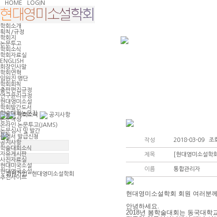
HOME
LOGIN
학회소개
획칙/규정
학회지
논문투고
학회소식
학회자료실
ENGLISH
회장인사말
학회연혁
임원진 명단
학회회칙
출판편집규정
연구윤리규정
현대영미소설
학회발간도서
학술대회논문집
학회소식
공지사항
논문작성
온라인 논문투고(JAMS)
논문심사 및 발간
증명서 발급신청
작성
2018-03-09 조회
공지사항
학술대회소식
자유게시판
제목
[현대영미소설학회
사진자료실
현대미국소설
이름
통합관리자
현대영국소설
회원가입 현대영미소설학회
추천사이트
현대영미소설학회 회원 여러분께
안녕하세요.
2018년 봄학술대회는
동국대학교
공지사항