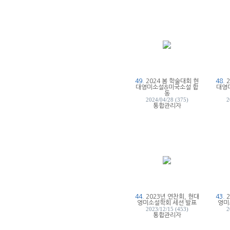
49.
2024 봄 학술대회 현
48.
대영미소설&미국소설 합
대영
동
2024/04/28 (375)
2
통합관리자
44.
2023년 연찬회, 현대
43.
영미소설학회 세션 발표
영미
2023/12/15 (453)
2
통합관리자