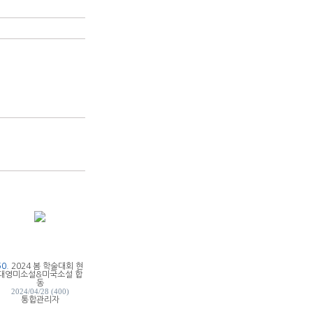
50.
2024 봄 학술대회 현
대영미소설&미국소설 합
동
2024/04/28 (400)
통합관리자