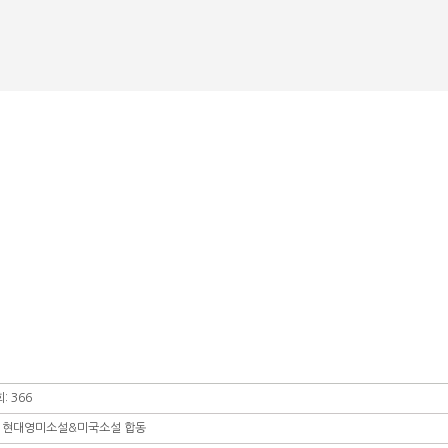
말
학회회칙
현대영미소설
논문작성
공
출판편집규정
학회발간도서
온라인 논문투고(JAMS)
학
단
연구윤리규정
학술대회논문집
논문심사 및 발간
자
증명서 발급신청
사
: 366
대회 현대영미소설&미국소설 합동