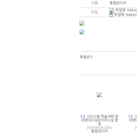
이름
통합관리자
파일명:
Kaka
파일
파일명:
Kakao
공지사항
학술대회 소식
자유게시판
사진자료실
목록보기
54.
2024 봄 학술대회 현
53.
대영미소설&미국소설 합
대영
동
2024/04/28 (395)
2
통합관리자