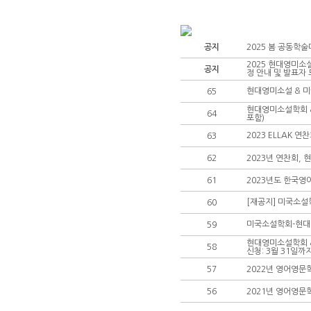
공지
2025 봄 공동학
2025 현대영미소
공지
정 안내 및 발표자 
현대영미소설 & 미국
65
현대영미소설학회 &
64
포함)
2023 ELLAK 
63
62
2023년 연찬회,
61
2023년도 한국영
[재공지] 미국소설
60
미국소설학회-현대영
59
현대영미소설학회 &
58
신청: 3월 31일까지
57
2022년 영어영문
56
2021년 영어영문