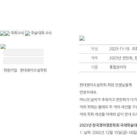
학회소식
학술대회 소식
작성
2023-11-19 조회
제목
2023년 연찬회,
이름
통합관리자
회원가입 현대영미소설학회
현대영미소설학회 회원 선생님들께
공지사항
학술대회 소식
안녕하세요.
자유게시판
사진자료실
어느덧 날씨가 추워지고 연찬회가 다
저희 학회는 올해도 두 개의 세션을 
저희 학회 세션을 아래와 같이 안내 드
2023년 한국영어영문학회 국제학술
1. 날짜: 2002년 12월 15일(금)-16일