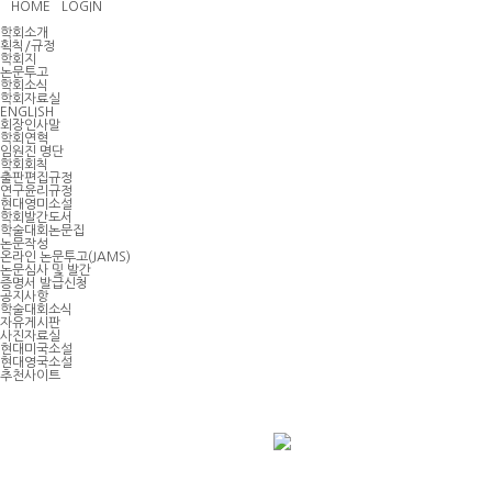
HOME
LOGIN
학회소개
획칙/규정
학회지
논문투고
학회소식
학회자료실
ENGLISH
회장인사말
학회연혁
임원진 명단
학회회칙
출판편집규정
연구윤리규정
현대영미소설
학회발간도서
학술대회논문집
논문작성
온라인 논문투고(JAMS)
논문심사 및 발간
증명서 발급신청
공지사항
학술대회소식
자유게시판
사진자료실
현대미국소설
현대영국소설
추천사이트