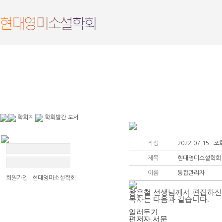
회장인사말
학회회칙
학회연혁
출판편집규정
임원진 명단
연구윤리규정
학회지
학회발간 도서
작성
2022-07-15 조회
제목
현대영미소설학회 
이름
통합관리자
회원가입 현대영미소설학회
왕은철 선생님께서 편집하신
목차는 다음과 같습니다.
일러두기
편저자 서문
현대영미소설