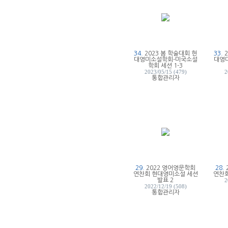
34.
2023 봄 학술대회 현
33.
대영미소설학회-미국소설
대영
학회 세션 1-3
2023/05/15 (479)
2
통합관리자
29.
2022 영어영문학회
28.
연찬회 현대영미소설 세션
연찬회
발표 2
2
2022/12/19 (508)
통합관리자