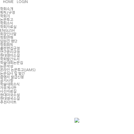
HOME
LOGIN
학회소개
획칙/규정
학회지
논문투고
학회소식
학회자료실
ENGLISH
회장인사말
학회연혁
임원진 명단
학회회칙
출판편집규정
연구윤리규정
현대영미소설
학회발간도서
학술대회논문집
논문작성
온라인 논문투고(JAMS)
논문심사 및 발간
증명서 발급신청
공지사항
학술대회소식
자유게시판
사진자료실
현대미국소설
현대영국소설
추천사이트