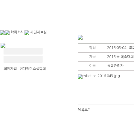
학회소식
사진자료실
작성
2016-05-04 조회
제목
2016 봄 학술대회
이름
통합관리자
회원가입 현대영미소설학회
공지사항
학술대회 소식
목록보기
자유게시판
사진자료실