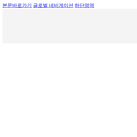
본문바로가기
글로벌 네비게이션
하단영역
회장인사말
학회회칙
학회연혁
출판편집규정
임원진 명단
연구윤리규정