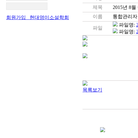
제목
2015년 8
이름
통합관리자
회원가입 현대영미소설학회
파일명:
파일
파일명:
공지사항
학술대회 소식
자유게시판
사진자료실
목록보기