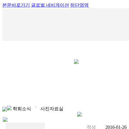
본문바로가기
글로벌 네비게이션
하단영역
회장인사말
학회연혁
임원진 명단
학회소식
사진자료실
작성
2016-01-2