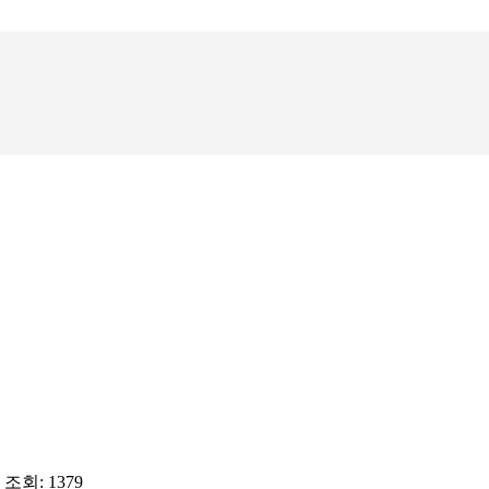
학회회칙
현대영미소설
논문작성
출판편집규정
학회발간도서
온라인 논문
(JAMS)
연구윤리규정
학술대회논문
논문심사 및 
집
증명서 발급
6 조회: 1379