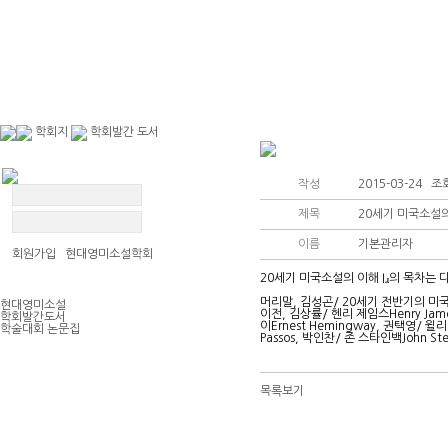
학회지
학회발간 도서
작성
2015-03-24 조회
제목
20세기 미국소설
이름
기본관리자
회원가입 현대영미소설학회
20세기 미국소설의 이해 I』의 목차는 
머리말, 김성곤/ 20세기 전반기의 미국사
현대영미소설
이전, 김상률/ 헨리 제임스Henry Jame
학회발간도서
이Ernest Hemingway, 권택영/ 윌리
학술대회 논문집
Passos, 박인찬/ 존 스타인백John St
목록보기