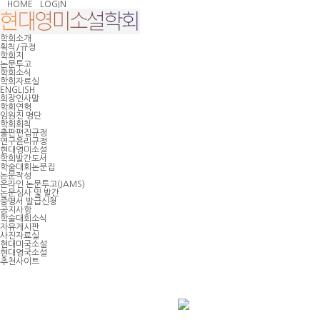
HOME
LOGIN
학회소개
획칙/규정
학회지
논문투고
학회소식
학회자료실
ENGLISH
회장인사말
학회연혁
임원진 명단
학회회칙
출판편집규정
연구윤리규정
현대영미소설
학회발간도서
학술대회논문집
논문작성
온라인 논문투고(JAMS)
논문심사 및 발간
증명서 발급신청
공지사항
학술대회소식
자유게시판
사진자료실
현대미국소설
현대영국소설
추천사이트