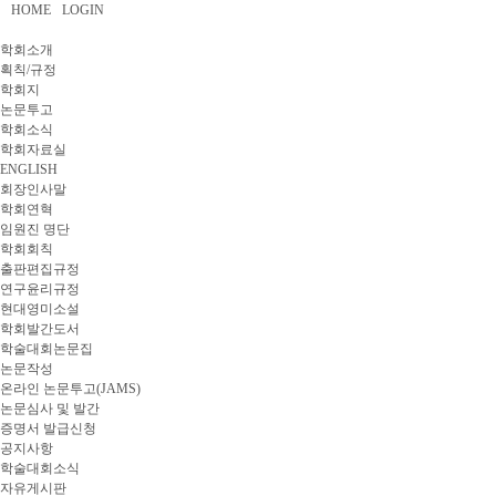
HOME
LOGIN
학회소개
획칙/규정
학회지
논문투고
학회소식
학회자료실
ENGLISH
회장인사말
학회연혁
임원진 명단
학회회칙
출판편집규정
연구윤리규정
현대영미소설
학회발간도서
학술대회논문집
논문작성
온라인 논문투고(JAMS)
논문심사 및 발간
증명서 발급신청
공지사항
학술대회소식
자유게시판