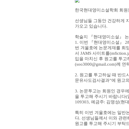
한국현대영미소설학회 회원
공지사항
선생님들 그동안 건강하게 
가오고 있습니다
.
학술대회 소식
학술지
『
현대영미소설
』
논
자유게시판
1. 이번
『
현대영미소설
』
2
번 겨울호에 논문게재를 희
사진자료실
서
JAMS
사이트를
(mfiction.
입을 마치신 후 원고를 투
(
soo3000@gmail.com
)
께 연
2. 원고를 투고하실 때 반드
문유사도검사결과
”
에 원고
3. 논문투고는 회원인 경우
을 투고해 주시기 바랍니다
(
109303,
예금주
:
김명성
(
현
특히 이번 겨울호에는 일반
다
.
선생님들께서 이와 관련
원고를 투고해 주시기 부탁