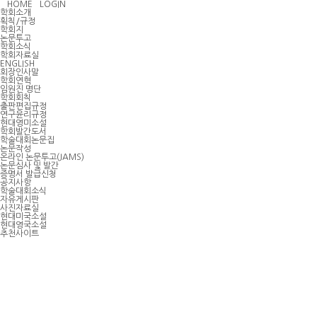
HOME
LOGIN
학회소개
획칙/규정
학회지
논문투고
학회소식
학회자료실
ENGLISH
회장인사말
학회연혁
임원진 명단
학회회칙
출판편집규정
연구윤리규정
현대영미소설
학회발간도서
학술대회논문집
논문작성
온라인 논문투고(JAMS)
논문심사 및 발간
증명서 발급신청
공지사항
학술대회소식
자유게시판
사진자료실
현대미국소설
현대영국소설
추천사이트